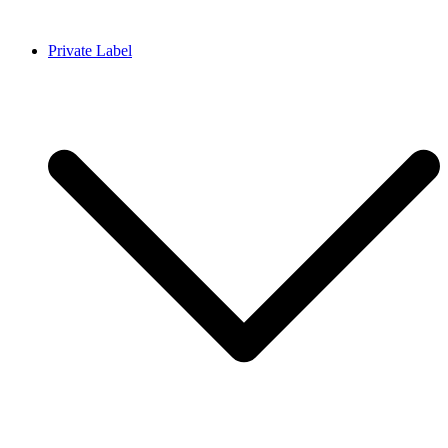
Ga
naar
Private Label
de
inhoud